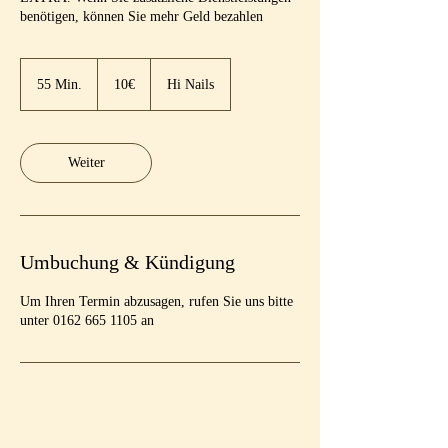
10€
55 Min.
5
10€
Hi Nails
5
M
i
n
Weiter
.
Umbuchung & Kündigung
Um Ihren Termin abzusagen, rufen Sie uns bitte
unter 0162 665 1105 an