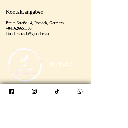
Kontaktangaben
Breite Straße 14, Rostock, Germany
+841626651105
hinailsrostock@gmail.com
HI NAILS
Folgen Sie uns
Facebook
Instagram
Tiktok
Reservierungen
Mail:
hinailsrostock@gmail.com